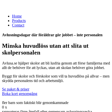
Home
Products
Contact
Avlusningsdagar där föräldrar gör jobbet – inte personalen
Minska huvudlöss utan att slita ut
skolpersonalen
Avlusa.se hjälper skolor att bli lusfria genom att förse familjerna med
allt de behöver för att lyckas, utan att skolan behöver göra jobbet.
Byggt för skolor och förskolor som vill ta huvudlöss på allvar – men
skydda personalens tid och arbetsmiljö.
Se paket & priser
Boka kort genomgång
fler barn som faktiskt blir genomkammade
0
x
rapporterar färre återfall efter gemensam avlusningsvecka